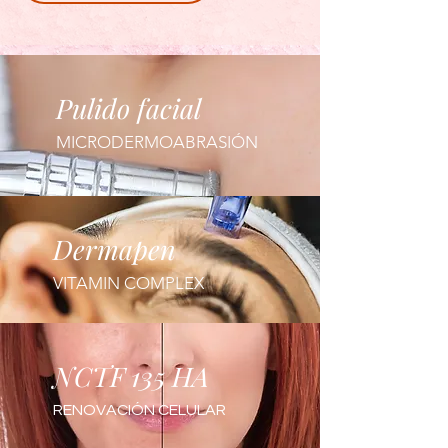
Pulido facial
MICRODERMOABRASIÓN
Dermapen
VITAMIN COMPLEX
NCTF 135 HA
RENOVACIÓN CELULAR