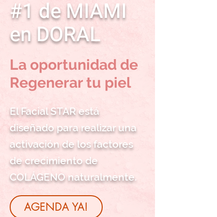
#1 de MIAMI
en DORAL
La oportunidad de
Regenerar tu piel
El Facial STAR está
diseñado para realizar una
activación de los factores
de crecimiento de
COLÁGENO naturalmente.
AGENDA YA!