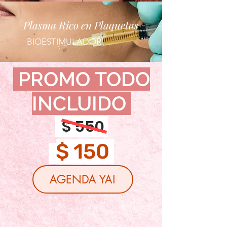
Plasma Rico en Plaquetas
BIOESTIMULADOR
PROMO TODO
INCLUIDO
$ 550
$ 150
AGENDA YA!